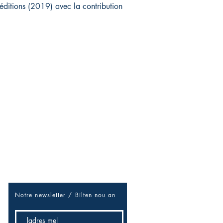
éditions (2019) avec la contribution
Soyez les premiers informés
Réseaux sociaux
/douvan-douvan pou sé niouz-la
/ Rézo sosial
Facebook
Notre newsletter / B
ilten nou an
Twitter