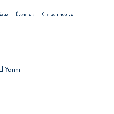
Térèz
Évènman
Ki moun nou yé
òd Yanm
inique des années 1950-60 encore
ons ancestrales et originalement écrit