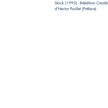
Stock (1995) - Réédition Caraïb
d'Hector Poullet (Préface)
Association Cap'Avenir
Contact: François-Christophe URSULET
10, rue Martin Luther-King
97240 LE FRANCOIS - Martinique