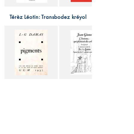
Térèz Léotin: Transbodez kréyol
Association Cap'Avenir
Contact: François-Christophe URSULET