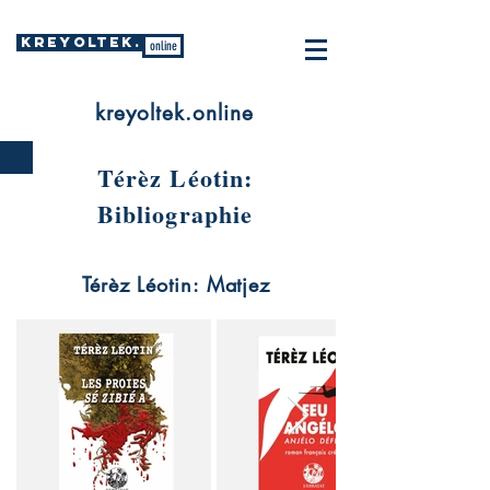
KREYOLTEK.
online
kreyoltek.online
Térèz Léotin:
Bibliographie
Térèz Léotin: Matjez