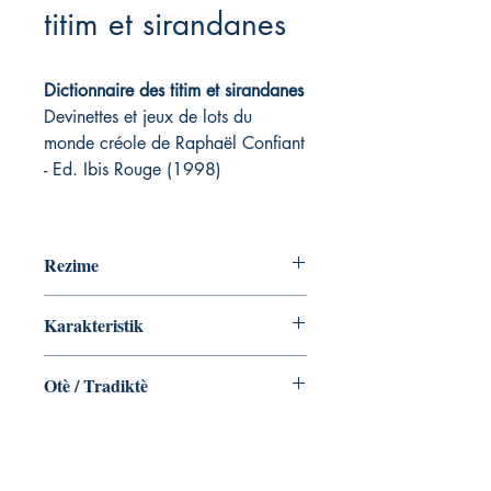
titim et sirandanes
Dictionnaire des titim et sirandanes
Devinettes et jeux de lots du
monde créole de Raphaël Confiant
- Ed. Ibis Rouge (1998)
Rezime
Karakteristik
Broché ‏ : ‎ 327 pages
Otè / Tradiktè
ISBN-10 ‏ : ‎ 2911390377
ISBN-13 ‏ : ‎ 978-2911390371
Raphaël Confiant