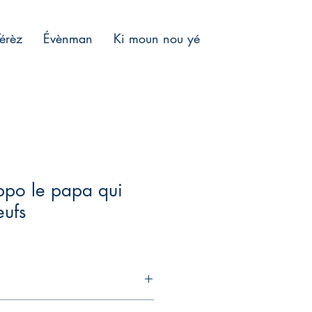
Térèz
Évènman
Ki moun nou yé
ppo le papa qui
eufs
à couver. C'est stout un cérémonial