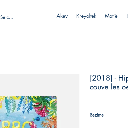
Akey
Kreyoltek
Matjè
Se connecter
[2018] - Hi
couve les o
Rezime
Papa Hippo s'apprête 