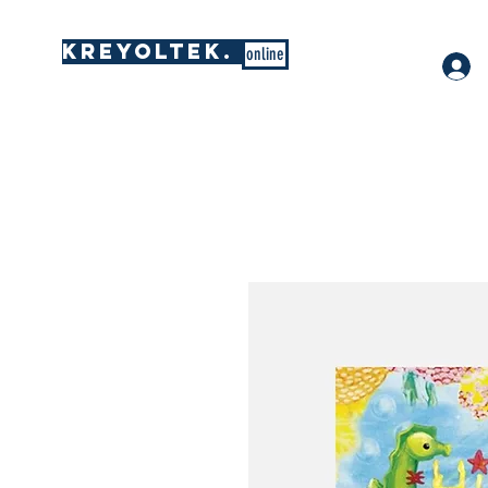
KREYOLTEK.
online