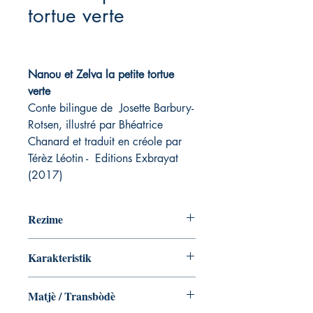
tortue verte
Nanou et Zelva la petite tortue
verte
Conte bilingue de Josette Barbury-
Rotsen, illustré par Bhéatrice
Chanard et traduit en créole par
Térèz Léotin - Editions Exbrayat
(2017)
Rezime
Quatrième de couverture
Karakteristik
Nanou délivre un jour une petite tortue
verte des mailles d'un filet. Pour ce
Format : Cartonné
geste, il reçoit une belle récompense.
Matjè / Transbòdè
Nb de pages : 47 pages
Malheureusement, une méchante