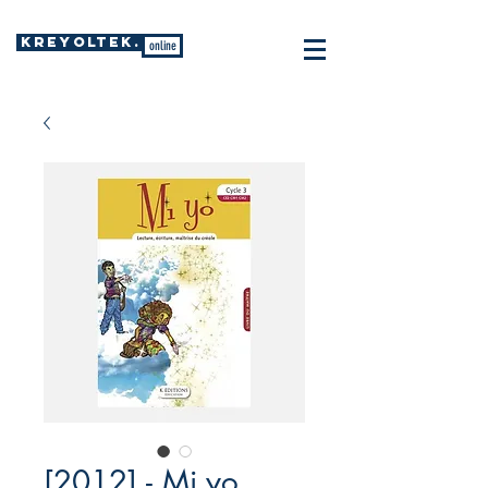
KREYOLTEK.
online
[2012] - Mi yo