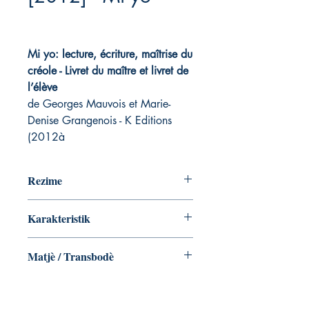
Mi yo: lecture, écriture, maîtrise du
créole - Livret du maître et livret de
l’élève
de Georges Mauvois et Marie-
Denise Grangenois - K Editions
(2012à
Rezime
Livret du maître et livret de l’élève
Karakteristik
Cycle3, CE2, CM1, CM2.
Livret du maître:
Matjè / Transbodè
Broché - 37 pages
ISBN: 978-2-918141-23-5
Georges Mauvois et Marie-
EAN: 9782918141235
DeniseGrangenois