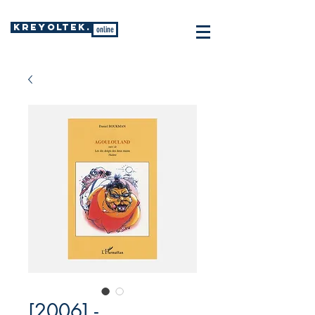
KREYOLTEK.
online
[2006] -