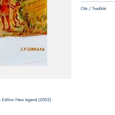
Éditeur ‏ : ‎ 
Otè / Tradiktè
Langue ‏ : ‎ Français
Broché ‏ : ‎ 79 pag
Jean-François Lienafa
ISBN-10 ‏ : ‎
ISBN-13 ‏ :
a - Edition New legend (2002)