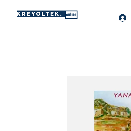
KREYOLTEK.
online