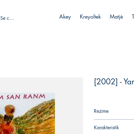
Akey
Kreyoltek
Matjè
Se connecter
[2002] - Y
Rezime
Karakteristik