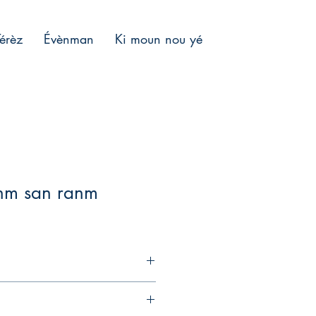
Térèz
Évènman
Ki moun nou yé
anm san ranm