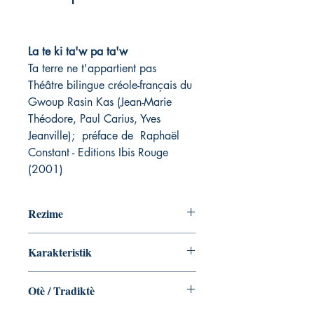
La te ki ta'w pa ta'w
Ta terre ne t'appartient pas
Théâtre bilingue créole-français du
Gwoup Rasin Kas (Jean-Marie
Théodore, Paul Carius, Yves
Jeanville); préface de Raphaël
Constant - Editions Ibis Rouge
(2001)
Rezime
Cet ouvrage est le fruit du travail de
Karakteristik
trois vieux amis, Jean-Marie Théodore
et Paul Carius et Yves Jeanville, auxquels
Broché, 80 pages
se sont joints les comédiens du Gwoup
Otè / Tradiktè
ISBN: 2-84450-099-4
Rasin Kas.