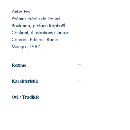
Anba Fey
Poèmes créole de Daniel
Boukman, préface Raphaël
Confiant, illustrations Caesar
Conrad - Editions Radio
Mango (1987)
Rezime
Karakteristik
ASIN ‏ : ‎ B004F3HG2S
Otè / Tradiktè
Éditeur ‏ : ‎ Radio Mango (1987)
Daniel Boukman