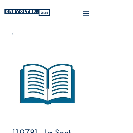
KREYOLTEK.
online
[1978] - La Sent