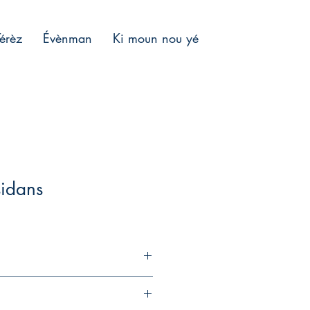
Térèz
Évènman
Ki moun nou yé
sidans