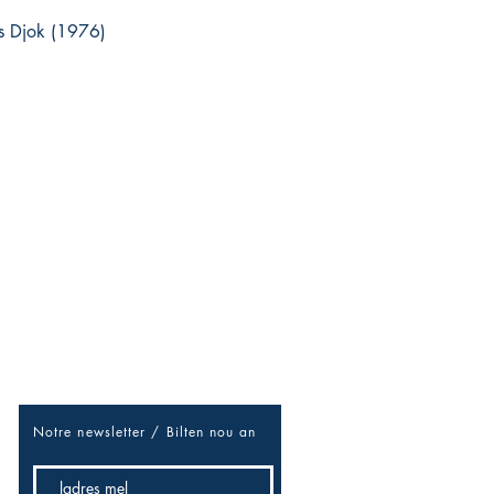
ns Djok (1976)
Soyez les premiers informés
Réseaux sociaux
/douvan-douvan pou sé niouz-la
/ Rézo sosial
Facebook
Notre newsletter / B
ilten nou an
Twitter