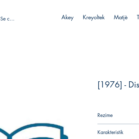
Akey
Kreyoltek
Matjè
Se connecter
[1976] - Di
Rezime
Karakteristik