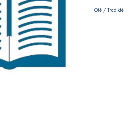
- pages
Otè / Tradiktè
ISBN:
Monchoachi