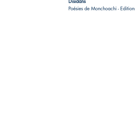
Disidans
Poésies de Monchoachi - Editio
Association Cap'Avenir
Contact: François-Christophe URSULET
10, rue Martin Luther-King
97240 LE FRANCOIS - Martinique