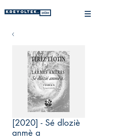
KREYOLTEK.
online
[2020] - Sé dloziè
anmè a