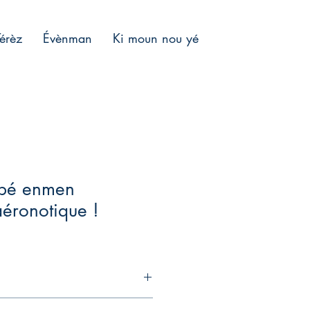
Térèz
Évènman
Ki moun nou yé
ébé enmen
aéronotique !
enfant qui découvre comment on vole,