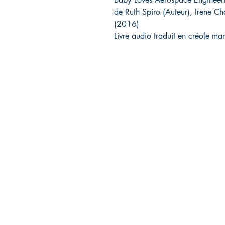
de Ruth Spiro (Auteur), Irene Cha
(2016)
Livre audio traduit en créole mart
Association Cap'Avenir
Contact: François-Christophe URSULET
10, rue Martin Luther-King
97240 LE FRANCOIS - Martinique