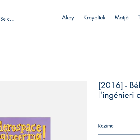
Akey
Kreyoltek
Matjè
Se connecter
[2016] - B
l'ingénieri 
Rezime
C'est l'histoire d'un 