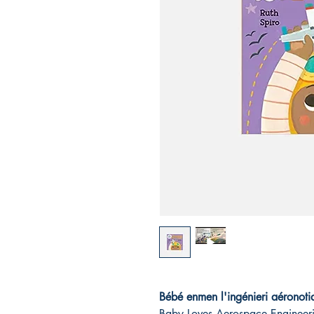
Bébé enmen l'ingénieri aéronoti
Baby Loves Aerospace Engineer