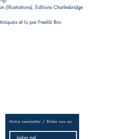
n (Illustrations), Editions Charlesbridge
iniquais et lu par Freelib Bro.
Soyez les premiers informés
Réseaux sociaux
/douvan-douvan pou sé niouz-la
/ Rézo sosial
Facebook
Notre newsletter / B
ilten nou an
Twitter