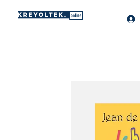
KREYOLTEK.
online