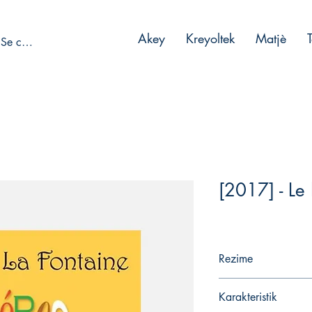
Akey
Kreyoltek
Matjè
Se connecter
[2017] - Le 
Rezime
"Ce conte, le quatrièm
Karakteristik
Fontaine et le seul à a