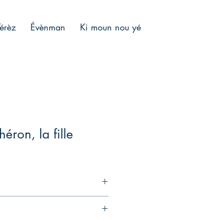
Térèz
Évènman
Ki moun nou yé
héron, la fille
e du livre VII des Fables de La
voir deux histoires reliées par une