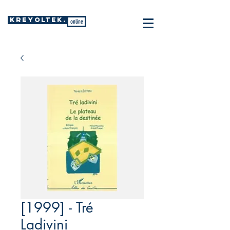
KREYOLTEK.
online
[1999] - Tré
Ladivini