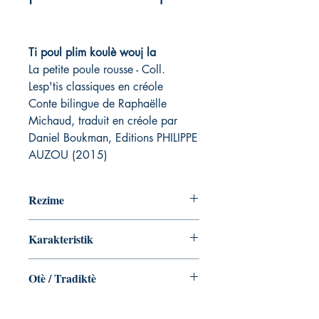
Ti poul plim koulè wouj la
La petite poule rousse - Coll.
Lesp'tis classiques en créole
Conte bilingue de Raphaëlle
Michaud, traduit en créole par
Daniel Boukman, Editions PHILIPPE
AUZOU (2015)
Rezime
La petite poule rousse en version créole
Karakteristik
martiniquais.
ISBN-10 ‏ : ‎ 2733838555
Otè / Tradiktè
ISBN-13 ‏ : ‎ 978-2733838556
Âge de lecture ‏ : ‎ dès 3 ans
Raphaëlle Michaud avec la