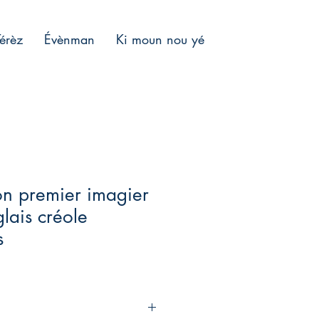
Térèz
Évènman
Ki moun nou yé
on premier imagier
glais créole
s