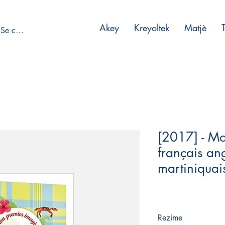
Akey
Kreyoltek
Matjè
Se connecter
[2017] - M
français an
martiniquai
Rezime