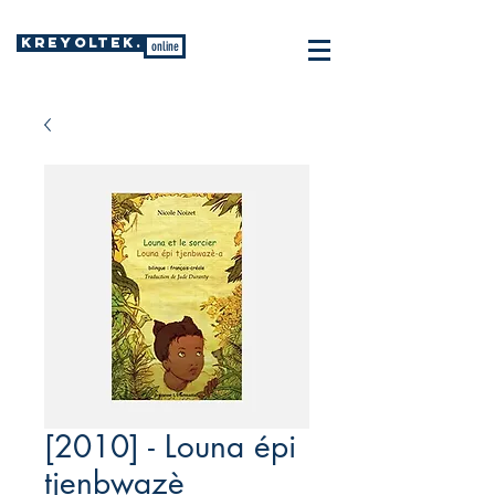
KREYOLTEK.
online
[2010] - Louna épi
tjenbwazè