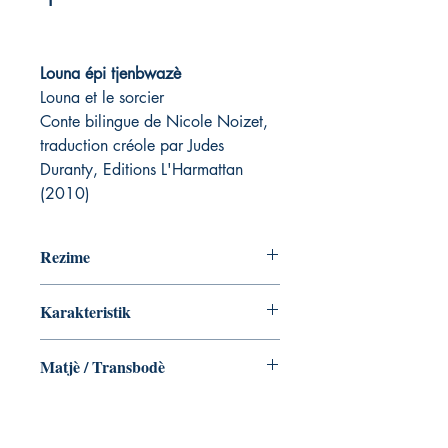
Louna épi tjenbwazè
Louna et le sorcier
Conte bilingue de Nicole Noizet,
traduction créole par Judes
Duranty, Editions L'Harmattan
(2010)
Rezime
Demain, Louna doit aller à l'école. Mais
Karakteristik
Louna aime beaucoup les vacances.
Louna ne veut pas travailler. Elle veut
Broché ‏ : ‎ 41 pages
s'amuser.
Matjè / Transbodè
ISBN-10 ‏ : ‎ 2296117104
ISBN-13 ‏ : ‎ 978-2296117105
Nicole Noizet avec la collaboration de
Judes Duranty
Nicole Noizet, après des études de