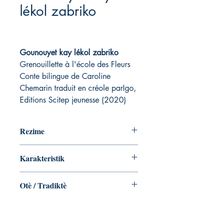
lékol zabriko
Gounouyet kay lékol zabriko
Grenouillette à l'école des Fleurs
Conte bilingue de Caroline
Chemarin traduit en créole parIgo,
Editions Scitep jeunesse (2020)
Rezime
Mé poutji an zélev kon Gounouyet pa
Karakteristik
ka di ayen ?
Es sé entjet i entjet ?
Broché ‏ : ‎ 20 pages
Enben kontan i pa kontan ?
Otè / Tradiktè
ISBN-10 ‏ : ‎ 2902390157
Mi bab ba Zandoli : fok i sav sa ka
ISBN-13 ‏ : ‎ 978-2902390151
pasé si fodra i endé Gounouyet !
Une histoire racontée et illustrée par
Pourquoi tous les jours en classe
Caroline CHEMARIN. Contée en créole