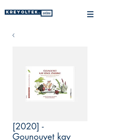
KREYOLTEK.
online
[2020] -
Gounouyet kay