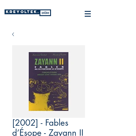
KREYOLTEK.
online
[2002] - Fables
d’Ésope - Zayann II