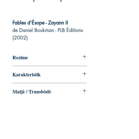
Fables d’Ésope - Zayann II
de Daniel Boukman - PLB Éditions
(2002)
Rezime
Karakteristik
Matjè / Transbòdè
Daniel Boukman