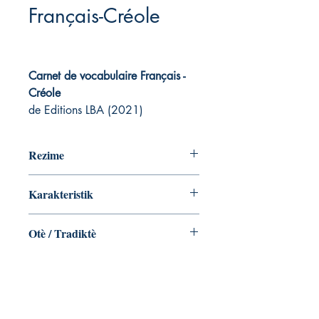
Français-Créole
Carnet de vocabulaire Français -
Créole
de Editions LBA (2021)
Rezime
Cahier ligné à deux colonnes à remplir
Karakteristik
pour travailler et enrichir son
vocabulaire en créole martiniquais
Broché ‏ : ‎ 106 pages
Otè / Tradiktè
ISBN-13 ‏ : ‎ 979-8598461457