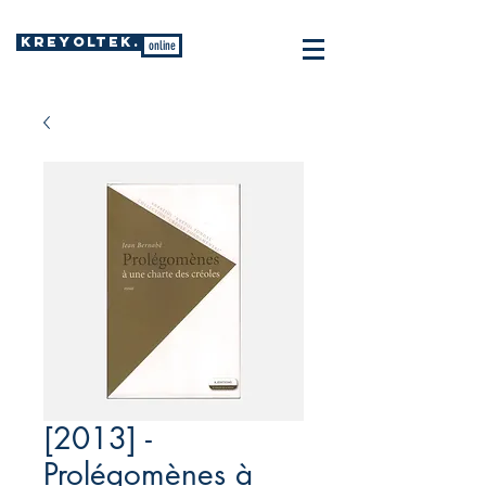
KREYOLTEK.
online
[2013] -
Prolégomènes à