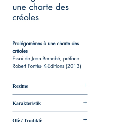
une charte des
créoles
Prolégomènes à une charte des
créoles
Essai de Jean Bernabé, préface
Robert Fontès- K-Editions (2013)
Rezime
Karakteristik
Collection: Créole Fondamental
Otè / Tradiktè
ISBN: 978-2-918141-36-5
Sujets: Langues créoles
Jean Bernabé
ISBN: 978-2-918141-36-5