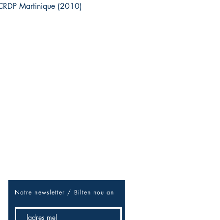
-CRDP Martinique (2010)
Soyez les premiers informés
Réseaux sociaux
/douvan-douvan pou sé niouz-la
/ Rézo sosial
Facebook
Notre newsletter / B
ilten nou an
Twitter