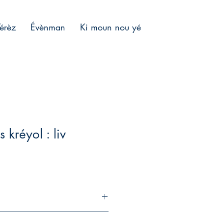
Térèz
Évènman
Ki moun nou yé
 kréyol : liv