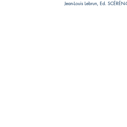
Jean-Louis Lebrun, Ed. SCÉRÉN
Association Cap'Avenir
Contact: François-Christophe URSULET
10, rue Martin Luther-King
97240 LE FRANCOIS - Martinique