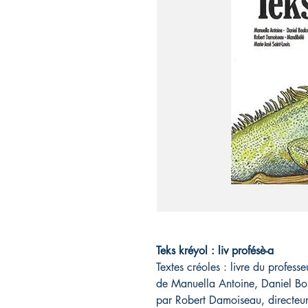
Teks kréyol : liv profésè-a
Textes créoles : livre du professe
de Manuella Antoine, Daniel B
par Robert Damoiseau, directeur d