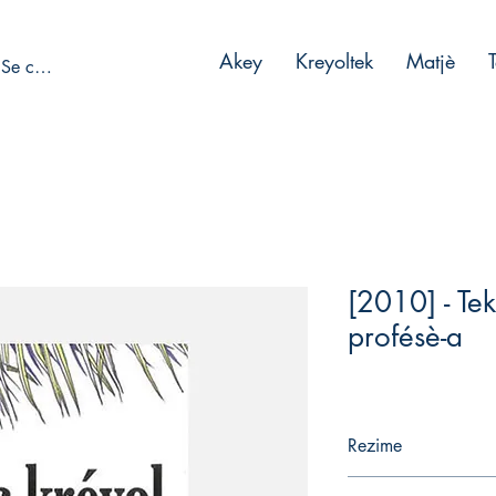
Akey
Kreyoltek
Matjè
Se connecter
[2010] - Teks
profésè-a
Rezime