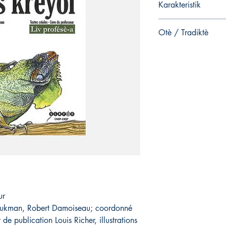
Karakteristik
EAN13: 978286
Otè / Tradiktè
ISBN: 978-2-866
Manuella Antoine, Da
ur
oukman, Robert Damoiseau; coordonné
e publication Louis Richer, illustrations