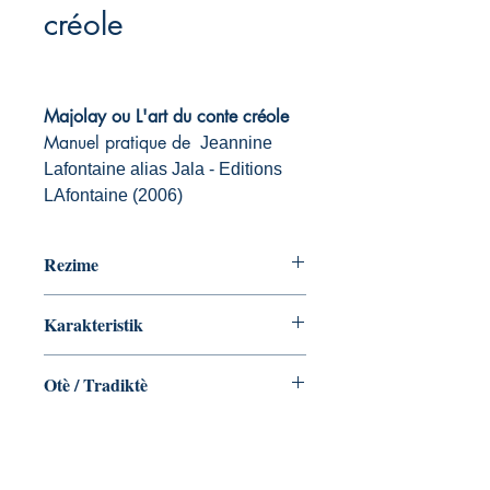
créole
Majolay ou L'art du conte créole
Manuel pratique de
Jeannine
Lafontaine alias Jala - Editions
LAfontaine (2006)
Rezime
Lans-lan: adan "The Garden-party and
Karakteristik
others stories" Dépi lang anglé a (La
Nouvel-Zélann)
EAN13: 9782912006684
Otè / Tradiktè
ISBN: 978-2-912006-68-4
Éditeur: Lafontaine
Jeannine Lafontaine alias Jala
Collection: Yonn a lòt