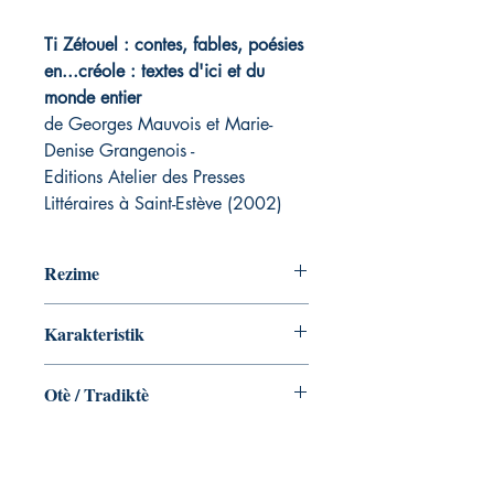
Ti Zétouel : contes, fables, poésies
en...créole : textes d'ici et du
monde entier
de Georges Mauvois et Marie-
Denise Grangenois -
Editions Atelier des Presses
Littéraires à Saint-Estève (2002)
Rezime
Karakteristik
ISBN: 7-900141-04-9
Otè / Tradiktè
Georges Mauvois et Marie-
DeniseGrangenois