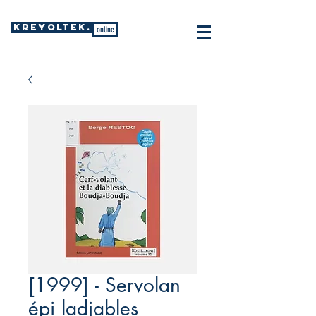
KREYOLTEK.
online
[1999] - Servolan
épi ladjables