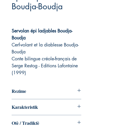
Boudja-Boudja
Servolan épi ladjables Boudja-
Boudja
Cerf-volant et la diablesse Boudja-
Boudja
Conte bilingue créole-français de
Serge Restog - Editions Lafontaine
(1999)
Rezime
Karakteristik
ISBN: 2-912006-07-4.
Otè / Tradiktè