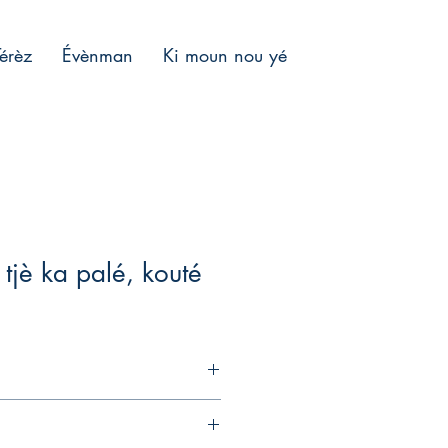
Térèz
Évènman
Ki moun nou yé
 tjè ka palé, kouté