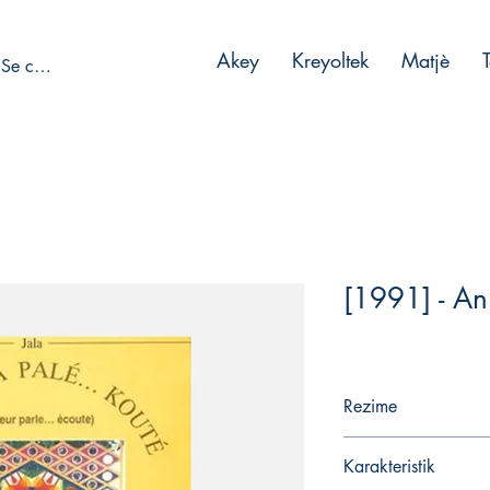
Akey
Kreyoltek
Matjè
Se connecter
[1991] - An
Rezime
Karakteristik