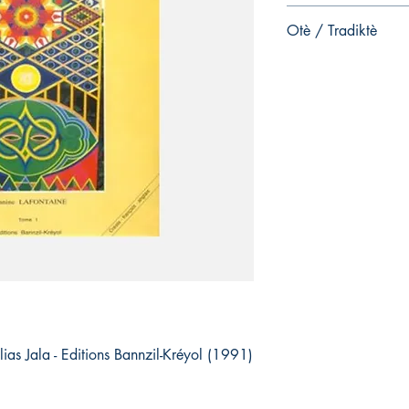
Éditeur ‏ : ‎ 
Otè / Tradiktè
Langue ‏ : ‎ Français
ISBN-10 ‏ : ‎
Jeannine Lafontaine al
ISBN-13 ‏ :
lias Jala - Editions Bannzil-Kréyol (1991)