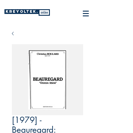
KREYOLTEK.
online
[1979] -
Beauregard: