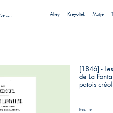
Akey
Kreyoltek
Matjè
Se connecter
[1846] - Le
de La Fontai
patois créo
Rezime