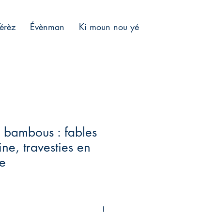
Térèz
Évènman
Ki moun nou yé
s bambous : fables
ne, travesties en
le