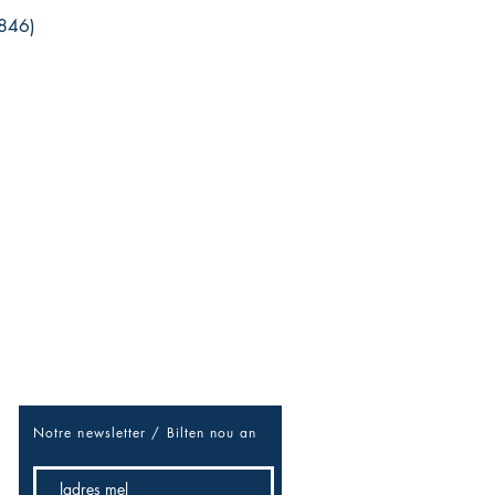
1846)
Soyez les premiers informés
Réseaux sociaux
/douvan-douvan pou sé niouz-la
/ Rézo sosial
Facebook
Notre newsletter / B
ilten nou an
Twitter