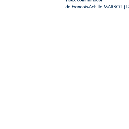
de François-Achille MARBOT (
Association Cap'Avenir
Contact: François-Christophe URSULET
10, rue Martin Luther-King
97240 LE FRANCOIS - Martinique